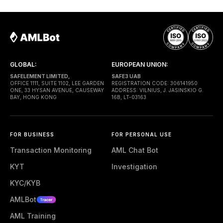
execution. Gas is paid through a Paymaster — a
separate entity sponsoring
GLOBAL:
EUROPEAN UNION:
SAFELEMENT LIMITED,
SAFE3 UAB
OFFICE 1111, SUITE 1102, LEE GARDEN
REGISTRATION CODE: 306141950
ONE, 33 HYSAN AVENUE, CAUSEWAY
ADDRESS: VILNIUS, J. JASINSKIO G.
BAY, HONG KONG
16B, LT-03163
FOR BUSINESS
FOR PERSONAL USE
Transaction Monitoring
AML Chat Bot
KYT
Investigation
KYC/KYB
AMLBot
AML Training