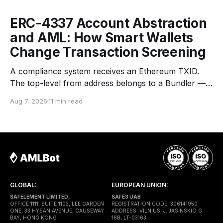
ERC-4337 Account Abstraction
and AML: How Smart Wallets
Change Transaction Screening
A compliance system receives an Ethereum TXID.
The top-level from address belongs to a Bundler —
an infrastructure operator that submits transactions
Aug 7, 2026
11 min read
to the network. The top-level to address is EntryPoint
— a shared contract that coordinates smart-wallet
execution. Gas is paid through a Paymaster — a
separate entity sponsoring
GLOBAL:
EUROPEAN UNION:
SAFELEMENT LIMITED,
SAFE3 UAB
OFFICE 1111, SUITE 1102, LEE GARDEN
REGISTRATION CODE: 306141950
ONE, 33 HYSAN AVENUE, CAUSEWAY
ADDRESS: VILNIUS, J. JASINSKIO G.
BAY, HONG KONG
16B, LT-03163